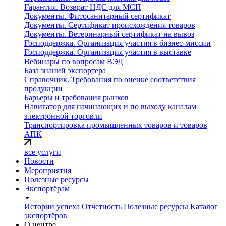
Гарантия. Возврат НДС для МСП
Документы. Фитосанитарный сертификат
Документы. Сертификат происхождения товаров
Документы. Ветеринарный сертификат на вывоз
Господдержка. Организация участия в бизнес-миссии
Господдержка. Организация участия в выставке
Вебинары по вопросам ВЭД
База знаний экспортера
Справочник. Требования по оценке соответствия
продукции
Барьеры и требования рынков
Навигатор для начинающих и по выходу каналам
электронной торговли
Транспортировка промышленных товаров и товаров
АПК
все услуги
Новости
Мероприятия
Полезные ресурсы
Экспортёрам
Истории успеха
Отчетность
Полезные ресурсы
Каталог
экспортёров
О центре