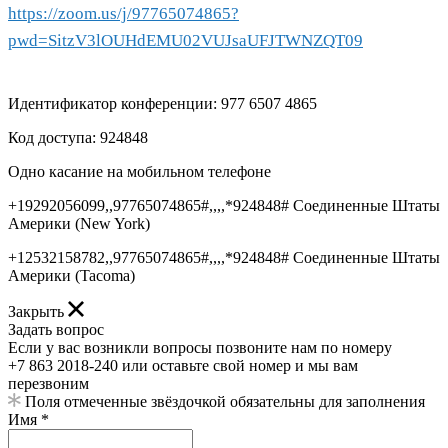
https://zoom.us/j/97765074865?
pwd=SitzV3lOUHdEMU02VUJsaUFJTWNZQT09
Идентификатор конференции: 977 6507 4865
Код доступа: 924848
Одно касание на мобильном телефоне
+19292056099,,97765074865#,,,,*924848# Соединенные Штаты
Америки (New York)
+12532158782,,97765074865#,,,,*924848# Соединенные Штаты
Америки (Tacoma)
Закрыть
Задать вопрос
Если у вас возникли вопросы позвоните нам по номеру
+7 863 2018-240 или оставьте свой номер и мы вам
перезвоним
Поля отмеченные звёздочкой обязательны для заполнения
Имя *