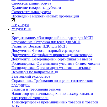
Самостоятельная услуга
Хранение товаров за рубежом
Самостоятельная услуга
Проведение маркетинговых промоакций
все услуги
Услуги РЭЦ
Кредитование. «Экспортный стандарт» для МСП
Страхование. Отсрочка платежа для МСП
Гарантия. Возврат НДС для МСП
Документы. Фитосанитарный сертификат
Документы. Сертификат происхождения товаров
Документы. Ветеринарный сертификат на вывоз
Господдержка. Организация участия в бизнес-миссии
Господдержка. Организация участия в выставке
Вебинары по вопросам ВЭД
База знаний экспортера
Справочник. Требования по оценке соответствия
продукции
Барьеры и требования рынков
Навигатор для начинающих и по выходу каналам
электронной торговли
Транспортировка промышленных товаров и товаров
АПК