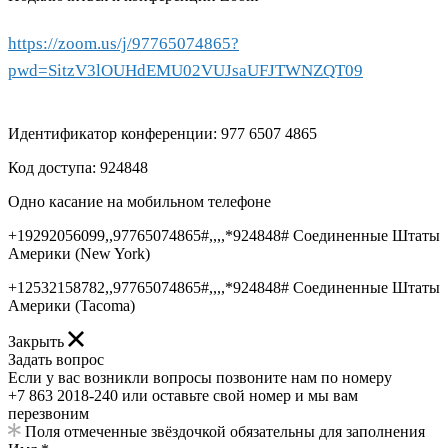
https://zoom.us/j/97765074865?
pwd=SitzV3lOUHdEMU02VUJsaUFJTWNZQT09
Идентификатор конференции: 977 6507 4865
Код доступа: 924848
Одно касание на мобильном телефоне
+19292056099,,97765074865#,,,,*924848# Соединенные Штаты
Америки (New York)
+12532158782,,97765074865#,,,,*924848# Соединенные Штаты
Америки (Tacoma)
Закрыть
Задать вопрос
Если у вас возникли вопросы позвоните нам по номеру
+7 863 2018-240 или оставьте свой номер и мы вам
перезвоним
Поля отмеченные звёздочкой обязательны для заполнения