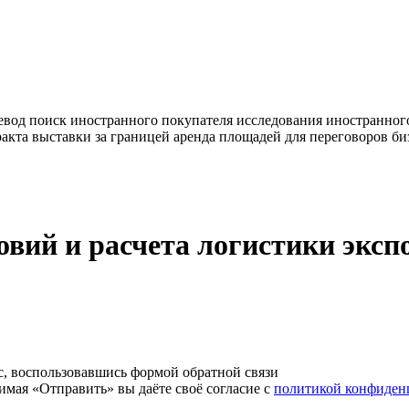
евод
поиск иностранного покупателя
исследования иностранног
ракта
выставки за границей
аренда площадей для переговоров
би
овий и расчета логистики эксп
с, воспользовавшись формой обратной связи
имая «Отправить» вы даёте своё согласие с
политикой конфиден