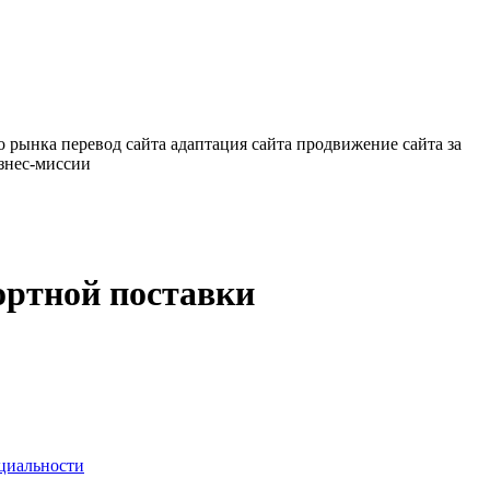
о рынка
перевод сайта
адаптация сайта
продвижение сайта за
знес-миссии
ортной поставки
циальности