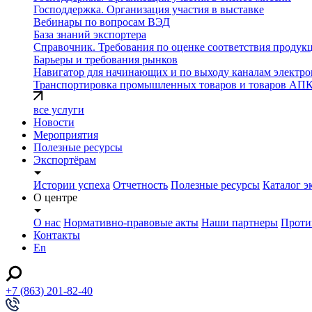
Господдержка. Организация участия в выставке
Вебинары по вопросам ВЭД
База знаний экспортера
Справочник. Требования по оценке соответствия продук
Барьеры и требования рынков
Навигатор для начинающих и по выходу каналам электро
Транспортировка промышленных товаров и товаров АП
все услуги
Новости
Мероприятия
Полезные ресурсы
Экспортёрам
Истории успеха
Отчетность
Полезные ресурсы
Каталог э
О центре
О нас
Нормативно-правовые акты
Наши партнеры
Проти
Контакты
En
+7 (863) 201-82-40