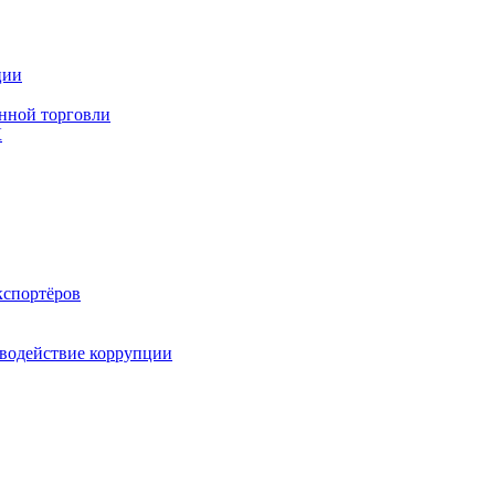
ции
нной торговли
К
кспортёров
водействие коррупции