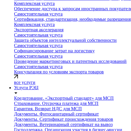
Комплексная услуга
Обеспечение доступа к запросам иностранных покупателе
Самостоятельная услуга
Сертификация, стандартизация, необходимые разрешения
Комплексная услуга
Экспортная акселерация
Самостоятельная услуга
Защита объектов интеллектуальной собственности
Самостоятельная услуга
Софинансирование затрат на логистику
Самостоятельная услуга
Проведение маркетинговых и патентных исследований
Самостоятельная услуга
Консультация по условиям экспорта товаров
все услуги
Услуги РЭЦ
Кредитование. «Экспортный стандарт» для МСП
Страхование. Отсрочка платежа для МСП
Гарантия. Возврат НДС для МСП
Документы. Фитосанитарный сертификат
Документы. Сертификат происхождения товаров
Документы. Ветеринарный сертификат на вывоз
Господдержка. Организация участия в бизнес-миссии