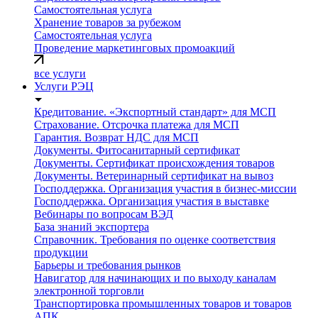
Самостоятельная услуга
Хранение товаров за рубежом
Самостоятельная услуга
Проведение маркетинговых промоакций
все услуги
Услуги РЭЦ
Кредитование. «Экспортный стандарт» для МСП
Страхование. Отсрочка платежа для МСП
Гарантия. Возврат НДС для МСП
Документы. Фитосанитарный сертификат
Документы. Сертификат происхождения товаров
Документы. Ветеринарный сертификат на вывоз
Господдержка. Организация участия в бизнес-миссии
Господдержка. Организация участия в выставке
Вебинары по вопросам ВЭД
База знаний экспортера
Справочник. Требования по оценке соответствия
продукции
Барьеры и требования рынков
Навигатор для начинающих и по выходу каналам
электронной торговли
Транспортировка промышленных товаров и товаров
АПК