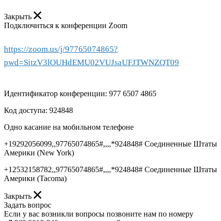
Закрыть
Подключиться к конференции Zoom
https://zoom.us/j/97765074865?
pwd=SitzV3lOUHdEMU02VUJsaUFJTWNZQT09
Идентификатор конференции: 977 6507 4865
Код доступа: 924848
Одно касание на мобильном телефоне
+19292056099,,97765074865#,,,,*924848# Соединенные Штаты
Америки (New York)
+12532158782,,97765074865#,,,,*924848# Соединенные Штаты
Америки (Tacoma)
Закрыть
Задать вопрос
Если у вас возникли вопросы позвоните нам по номеру