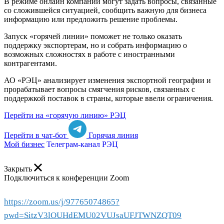
В режиме онлайн компании могут задать вопросы, связанные
со сложившейся ситуацией, сообщить важную для бизнеса
информацию или предложить решение проблемы.
Запуск «горячей линии» поможет не только оказать
поддержку экспортерам, но и собрать информацию о
возможных сложностях в работе с иностранными
контрагентами.
АО «РЭЦ» анализирует изменения экспортной географии и
прорабатывает вопросы смягчения рисков, связанных с
поддержкой поставок в страны, которые ввели ограничения.
Перейти на «горячую линию» РЭЦ
Перейти в чат-бот
Горячая линия
Мой бизнес
Телеграм-канал РЭЦ
Закрыть
Подключиться к конференции Zoom
https://zoom.us/j/97765074865?
pwd=SitzV3lOUHdEMU02VUJsaUFJTWNZQT09