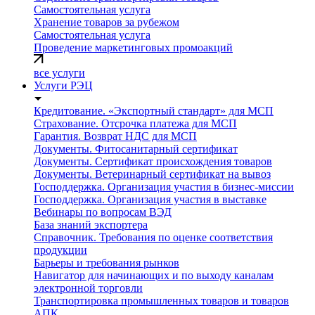
Самостоятельная услуга
Хранение товаров за рубежом
Самостоятельная услуга
Проведение маркетинговых промоакций
все услуги
Услуги РЭЦ
Кредитование. «Экспортный стандарт» для МСП
Страхование. Отсрочка платежа для МСП
Гарантия. Возврат НДС для МСП
Документы. Фитосанитарный сертификат
Документы. Сертификат происхождения товаров
Документы. Ветеринарный сертификат на вывоз
Господдержка. Организация участия в бизнес-миссии
Господдержка. Организация участия в выставке
Вебинары по вопросам ВЭД
База знаний экспортера
Справочник. Требования по оценке соответствия
продукции
Барьеры и требования рынков
Навигатор для начинающих и по выходу каналам
электронной торговли
Транспортировка промышленных товаров и товаров
АПК